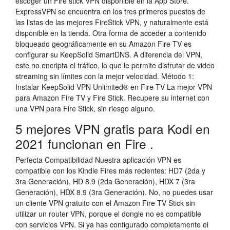
escoger un Fire stick VPN disponible en la App Store.
ExpressVPN se encuentra en los tres primeros puestos de
las listas de las mejores FireStick VPN, y naturalmente está
disponible en la tienda. Otra forma de acceder a contenido
bloqueado geográficamente en su Amazon Fire TV es
configurar su KeepSolid SmartDNS. A diferencia del VPN,
este no encripta el tráfico, lo que le permite disfrutar de video
streaming sin límites con la mejor velocidad. Método 1:
Instalar KeepSolid VPN Unlimited® en Fire TV La mejor VPN
para Amazon Fire TV y Fire Stick. Recupere su internet con
una VPN para Fire Stick, sin riesgo alguno.
5 mejores VPN gratis para Kodi en
2021 funcionan en Fire .
Perfecta Compatibilidad Nuestra aplicación VPN es
compatible con los Kindle Fires más recientes: HD7 (2da y
3ra Generación), HD 8.9 (2da Generación), HDX 7 (3ra
Generación), HDX 8.9 (3ra Generación). No, no puedes usar
un cliente VPN gratuito con el Amazon Fire TV Stick sin
utilizar un router VPN, porque el dongle no es compatible
con servicios VPN. Si ya has configurado completamente el