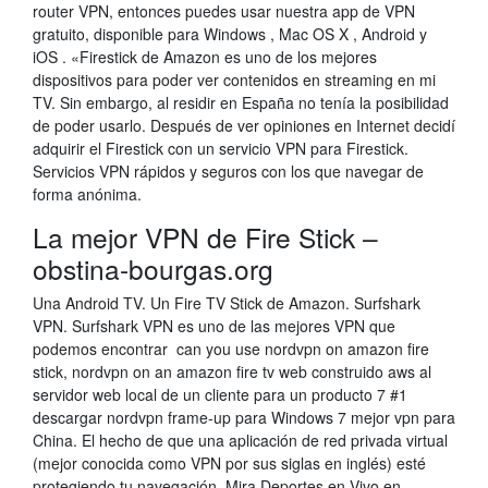
router VPN, entonces puedes usar nuestra app de VPN
gratuito, disponible para Windows , Mac OS X , Android y
iOS . «Firestick de Amazon es uno de los mejores
dispositivos para poder ver contenidos en streaming en mi
TV. Sin embargo, al residir en España no tenía la posibilidad
de poder usarlo. Después de ver opiniones en Internet decidí
adquirir el Firestick con un servicio VPN para Firestick.
Servicios VPN rápidos y seguros con los que navegar de
forma anónima.
La mejor VPN de Fire Stick –
obstina-bourgas.org
Una Android TV. Un Fire TV Stick de Amazon. Surfshark
VPN. Surfshark VPN es uno de las mejores VPN que
podemos encontrar can you use nordvpn on amazon fire
stick, nordvpn on an amazon fire tv web construido aws al
servidor web local de un cliente para un producto 7 #1
descargar nordvpn frame-up para Windows 7 mejor vpn para
China. El hecho de que una aplicación de red privada virtual
(mejor conocida como VPN por sus siglas en inglés) esté
protegiendo tu navegación Mira Deportes en Vivo en