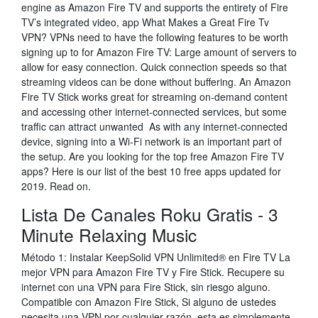
engine as Amazon Fire TV and supports the entirety of Fire
TV’s integrated video, app What Makes a Great Fire Tv
VPN? VPNs need to have the following features to be worth
signing up to for Amazon Fire TV: Large amount of servers to
allow for easy connection. Quick connection speeds so that
streaming videos can be done without buffering. An Amazon
Fire TV Stick works great for streaming on-demand content
and accessing other internet-connected services, but some
traffic can attract unwanted As with any internet-connected
device, signing into a Wi-Fi network is an important part of
the setup. Are you looking for the top free Amazon Fire TV
apps? Here is our list of the best 10 free apps updated for
2019. Read on.
Lista De Canales Roku Gratis - 3
Minute Relaxing Music
Método 1: Instalar KeepSolid VPN Unlimited® en Fire TV La
mejor VPN para Amazon Fire TV y Fire Stick. Recupere su
internet con una VPN para Fire Stick, sin riesgo alguno.
Compatible con Amazon Fire Stick, Si alguno de ustedes
necesita una VPN por cualquier razón, esta es simplemente