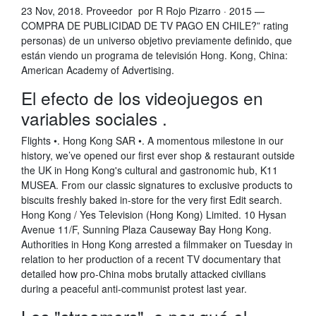
23 Nov, 2018. Proveedor por R Rojo Pizarro · 2015 —
COMPRA DE PUBLICIDAD DE TV PAGO EN CHILE?” rating
personas) de un universo objetivo previamente definido, que
están viendo un programa de televisión Hong. Kong, China:
American Academy of Advertising.
El efecto de los videojuegos en
variables sociales .
Flights •. Hong Kong SAR •. A momentous milestone in our
history, we’ve opened our first ever shop & restaurant outside
the UK in Hong Kong's cultural and gastronomic hub, K11
MUSEA. From our classic signatures to exclusive products to
biscuits freshly baked in-store for the very first Edit search.
Hong Kong / Yes Television (Hong Kong) Limited. 10 Hysan
Avenue 11/F, Sunning Plaza Causeway Bay Hong Kong.
Authorities in Hong Kong arrested a filmmaker on Tuesday in
relation to her production of a recent TV documentary that
detailed how pro-China mobs brutally attacked civilians
during a peaceful anti-communist protest last year.