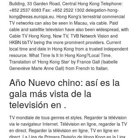
Building, 33 Garden Road, Central Hong Kong Telephone:
+852 2537 6083 Fax: +852 2522 1302 delegation-hong-
kong@eeas.europa.eu. Hong Kong's terrestrial commercial
TV networks can also be seen in Macau, via cable. Paid
cable and satellite television have also been widespread, with
Cable TV Hong Kong, Now TV, TVB Network Vision and
HKBN bbTV being the more prominent providers. Current
local time and date in Hong Kong from a trusted independent
resource. What Time Is It In Hong Kong?Local Time.
Translation of 'Hong Kong Star' by France Gall (Isabelle
Geneviève Marie Anne Gall) from French to Italian.
Año Nuevo chino: así es la
gala más vista de la
televisión en .
TV mondiale de tous genres et styles. Regarder la télévision
via le navigateur Internet. Télévision en ligne, regarder la TV
en direct. Regarder la télévision en ligne, TV en ligne en
direct. La Liga de Primera División de Hong Kong es la Liga